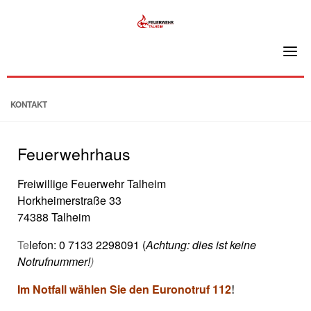
Skip
to
content
KONTAKT
Feuerwehrhaus
Freiwillige Feuerwehr Talheim
Horkheimerstraße 33
74388 Talheim
Te
lefon: ‎0 7133 2298091 (
Achtung: dies ist keine
Notrufnummer!
)
Im Notfall wählen Sie den
Euronotruf 112
!